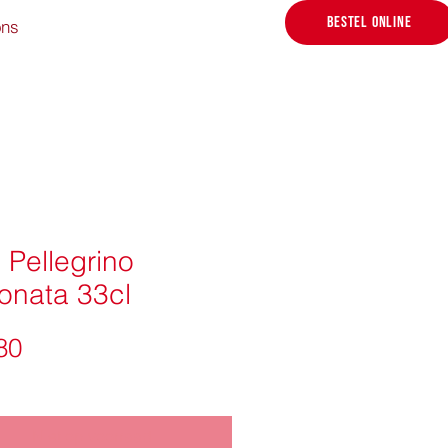
BESTEL ONLINE
ons
 Pellegrino
onata 33cl
Prijs
80
Niet op voorraad