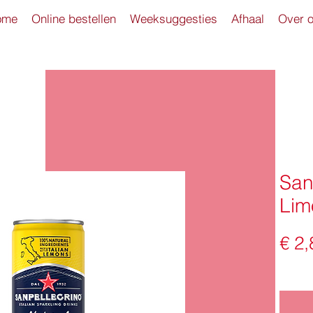
ome
Online bestellen
Weeksuggesties
Afhaal
Over 
San
Lim
€ 2,