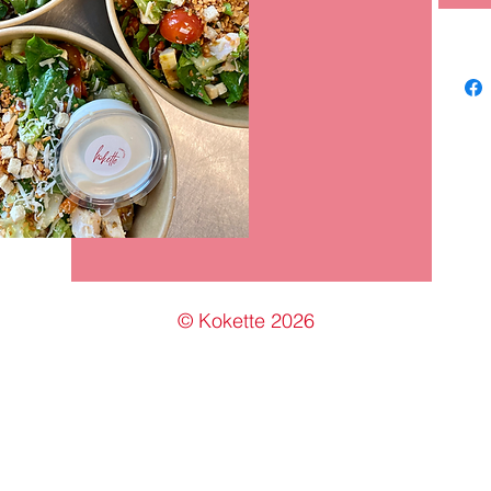
©
Kokette
2026