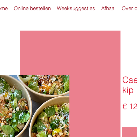
ome
Online bestellen
Weeksuggesties
Afhaal
Over 
Cae
kip
€ 12